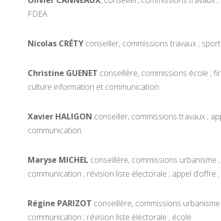
Olivier CANNEAUX
, conseiller, commissions travaux ;
FDEA.
Nicolas CRÉTY
conseiller, commissions travaux ; sport,
Christine GUENET
conseillère, commissions école ; finan
culture information et communication.
Xavier HALIGON
conseiller, commissions travaux ; appel
communication.
Maryse MICHEL
conseillère, commissions urbanisme ; sp
communication ; révision liste électorale ; appel d’offre ;
Régine PARIZOT
conseillère, commissions urbanisme ; s
communication ; révision liste électorale ; école.