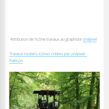
Attribution de l'icône travaux au graphiste
orvipixel
Travaux routiers icônes créées par orvipixel -
Flaticon