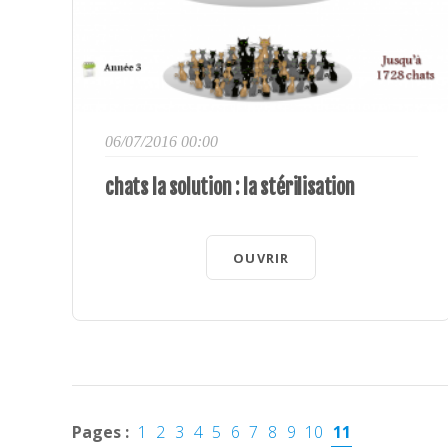
06/07/2016 00:00
chats la solution : la stérilisation
OUVRIR
Pages :
1
2
3
4
5
6
7
8
9
10
11